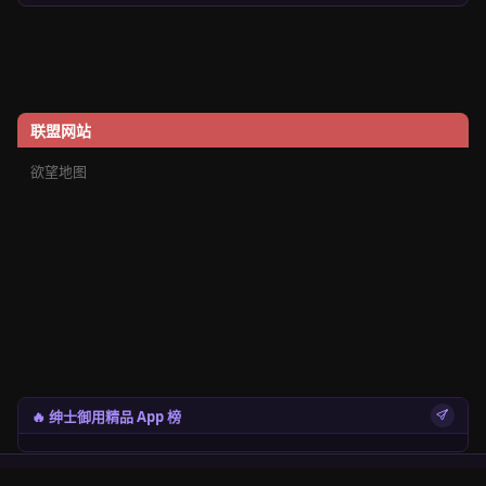
联盟网站
欲望地图
🔥 绅士御用精品 App 榜