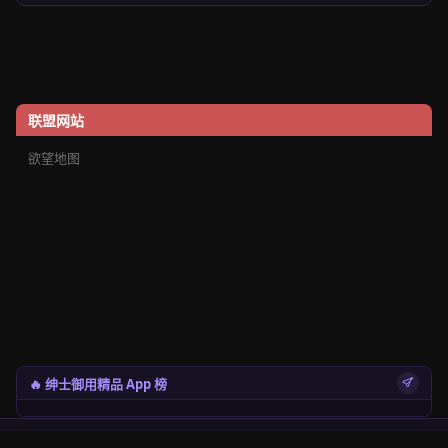
联盟网站
欲望地图
🔥 绅士御用精品 App 榜