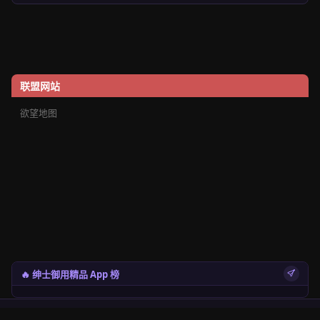
联盟网站
欲望地图
🔥 绅士御用精品 App 榜