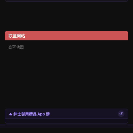
联盟网站
欲望地图
🔥 绅士御用精品 App 榜