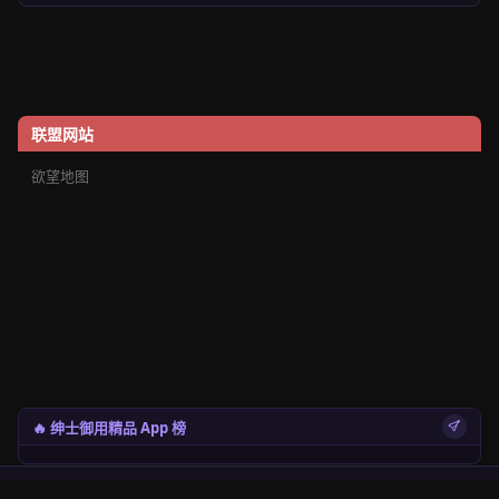
联盟网站
欲望地图
🔥 绅士御用精品 App 榜