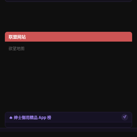
联盟网站
欲望地图
🔥 绅士御用精品 App 榜