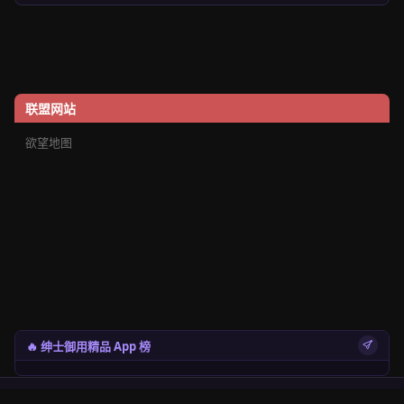
联盟网站
欲望地图
🔥 绅士御用精品 App 榜