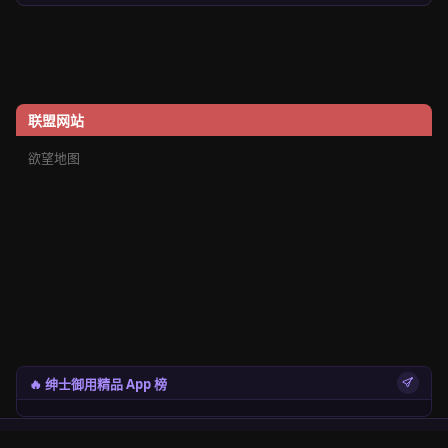
联盟网站
欲望地图
🔥 绅士御用精品 App 榜