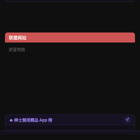
联盟网站
欲望地图
🔥 绅士御用精品 App 榜