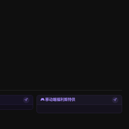
🎮 移动端福利姬特供