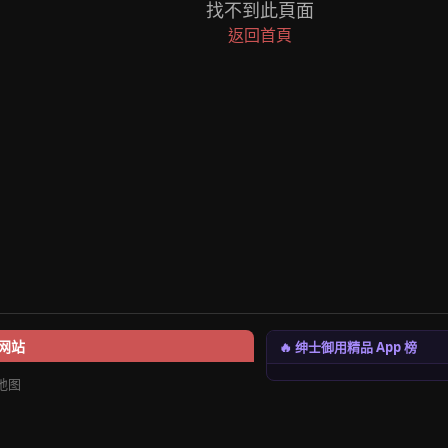
找不到此頁面
返回首頁
🔥 绅士御用精品 App 榜
网站
地图