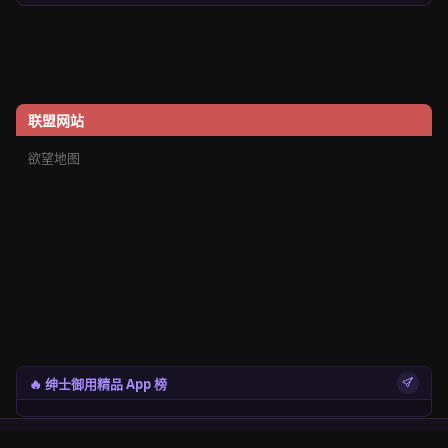
联盟网站
欲望地图
🔥 绅士御用精品 App 榜