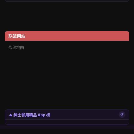
联盟网站
欲望地图
🔥 绅士御用精品 App 榜