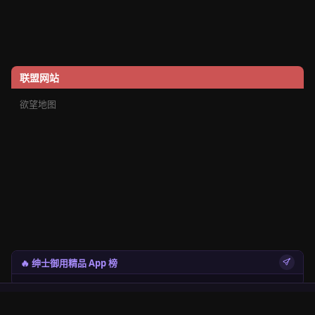
联盟网站
欲望地图
🔥 绅士御用精品 App 榜