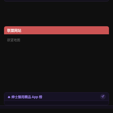
联盟网站
欲望地图
🔥 绅士御用精品 App 榜