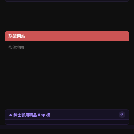
联盟网站
欲望地图
🔥 绅士御用精品 App 榜