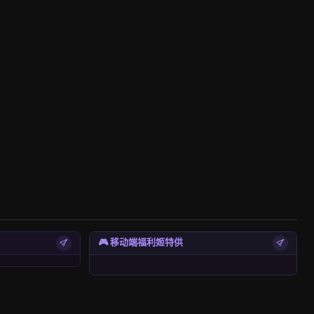
🎮 移动端福利姬特供