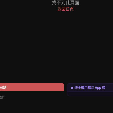
找不到此頁面
返回首頁
🔥 绅士御用精品 App 榜
网站
地图