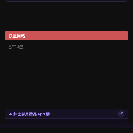
联盟网站
欲望地图
🔥 绅士御用精品 App 榜