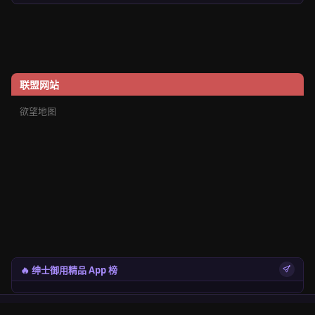
联盟网站
欲望地图
🔥 绅士御用精品 App 榜