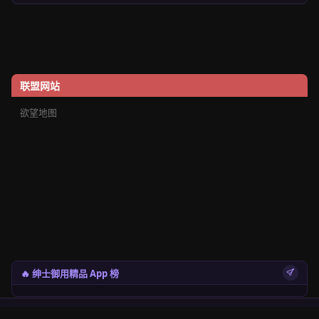
联盟网站
欲望地图
🔥 绅士御用精品 App 榜