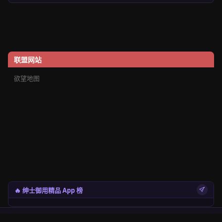
联盟网站
欲望地图
🔥 绅士御用精品 App 榜