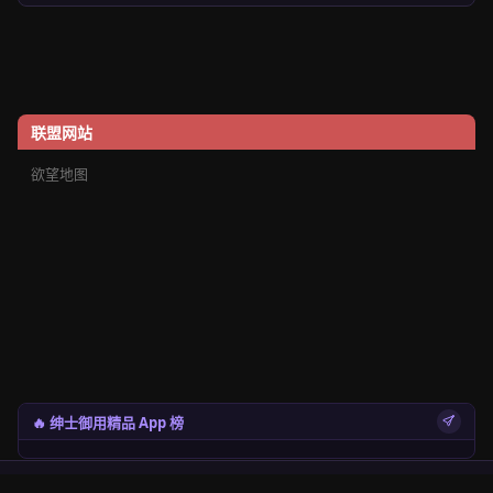
联盟网站
欲望地图
🔥 绅士御用精品 App 榜