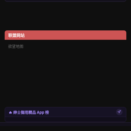
联盟网站
欲望地图
🔥 绅士御用精品 App 榜