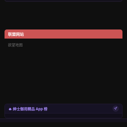
联盟网站
欲望地图
🔥 绅士御用精品 App 榜