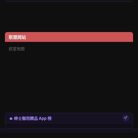
联盟网站
欲望地图
🔥 绅士御用精品 App 榜