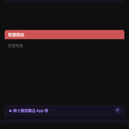
联盟网站
欲望地图
🔥 绅士御用精品 App 榜