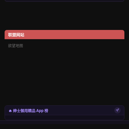
联盟网站
欲望地图
🔥 绅士御用精品 App 榜