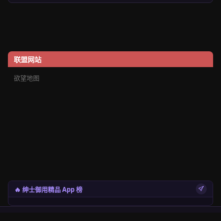
联盟网站
欲望地图
🔥 绅士御用精品 App 榜