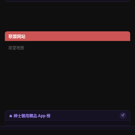
联盟网站
欲望地图
🔥 绅士御用精品 App 榜