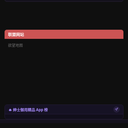
联盟网站
欲望地图
🔥 绅士御用精品 App 榜