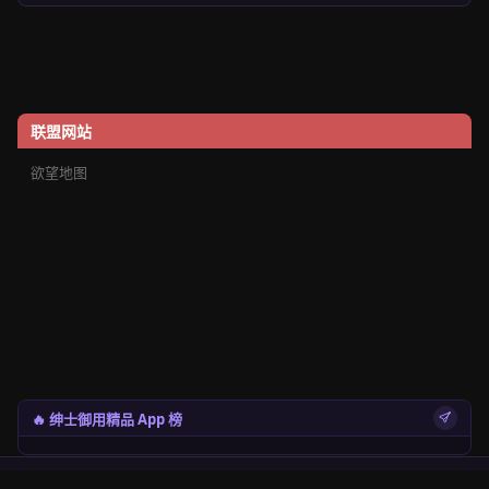
联盟网站
欲望地图
🔥 绅士御用精品 App 榜