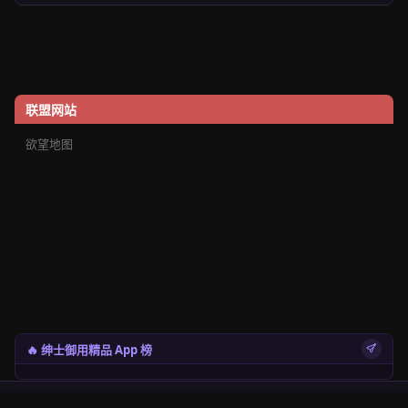
联盟网站
欲望地图
🔥 绅士御用精品 App 榜