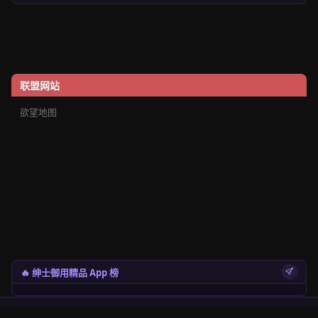
联盟网站
欲望地图
🔥 绅士御用精品 App 榜