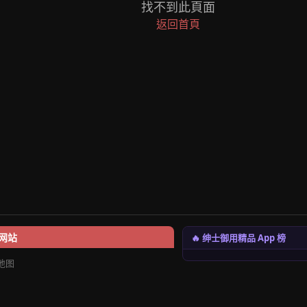
找不到此頁面
返回首頁
🔥 绅士御用精品 App 榜
网站
地图