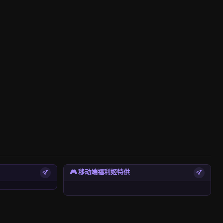
🎮 移动端福利姬特供