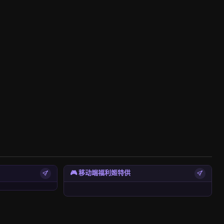
🎮 移动端福利姬特供