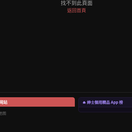
找不到此頁面
返回首頁
🔥 绅士御用精品 App 榜
网站
地图