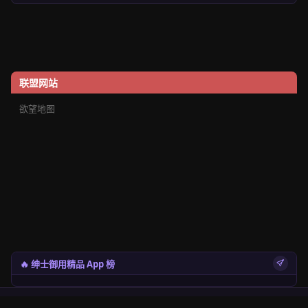
联盟网站
欲望地图
🔥 绅士御用精品 App 榜