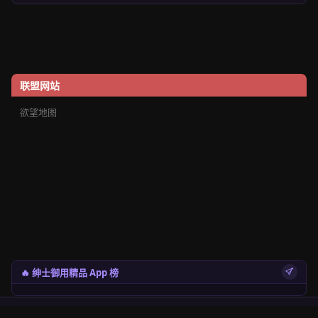
联盟网站
欲望地图
🔥 绅士御用精品 App 榜