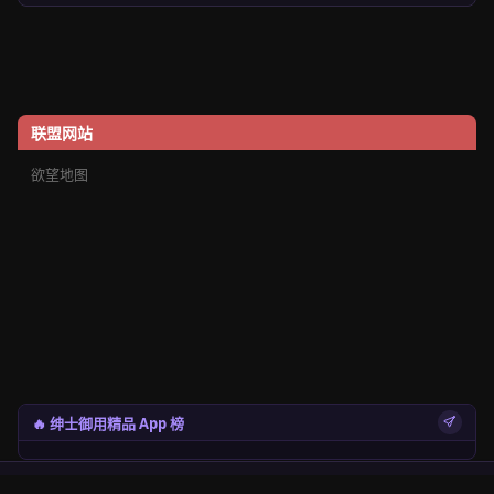
联盟网站
欲望地图
🔥 绅士御用精品 App 榜