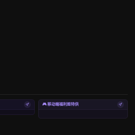
🎮 移动端福利姬特供