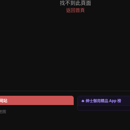
找不到此頁面
返回首頁
🔥 绅士御用精品 App 榜
网站
地图