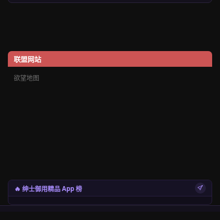
联盟网站
欲望地图
🔥 绅士御用精品 App 榜