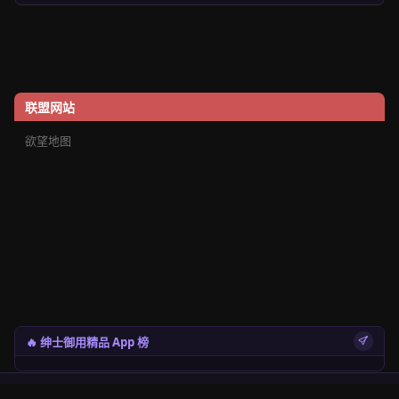
联盟网站
欲望地图
🔥 绅士御用精品 App 榜