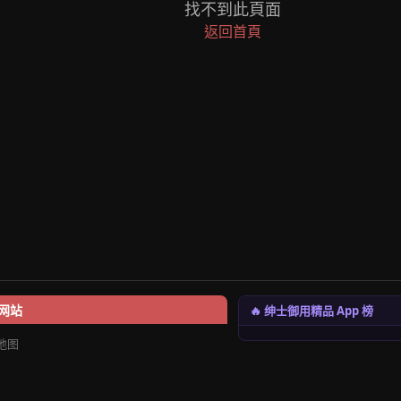
找不到此頁面
返回首頁
🔥 绅士御用精品 App 榜
网站
地图