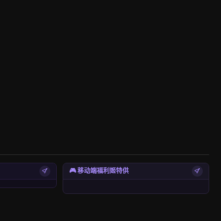
🎮 移动端福利姬特供