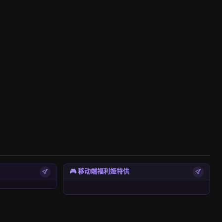
🎮 移动端福利姬特供