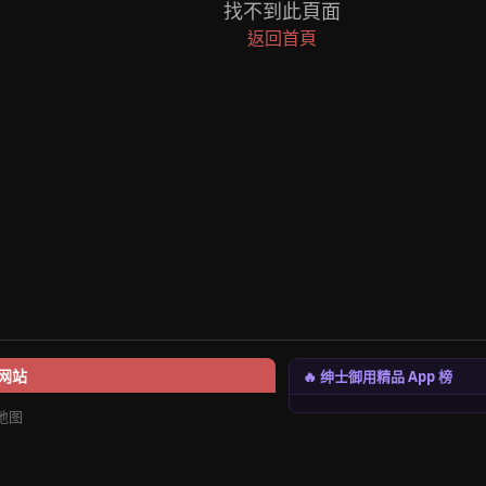
找不到此頁面
返回首頁
🔥 绅士御用精品 App 榜
网站
地图