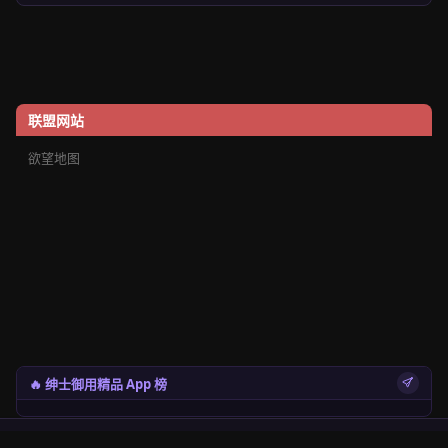
联盟网站
欲望地图
🔥 绅士御用精品 App 榜