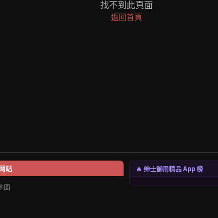
找不到此頁面
返回首頁
🔥 绅士御用精品 App 榜
网站
地图