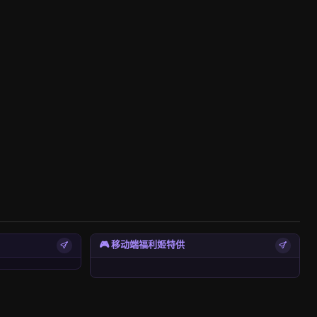
🎮 移动端福利姬特供