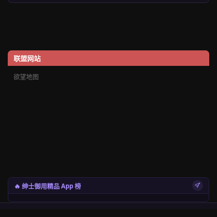
联盟网站
欲望地图
🔥 绅士御用精品 App 榜