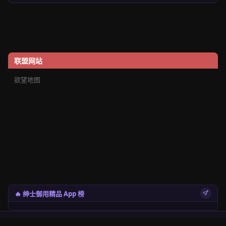
联盟网站
欲望地图
🔥 绅士御用精品 App 榜