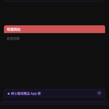
联盟网站
欲望地图
🔥 绅士御用精品 App 榜