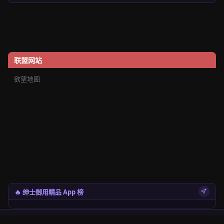
联盟网站
欲望地图
🔥 绅士御用精品 App 榜